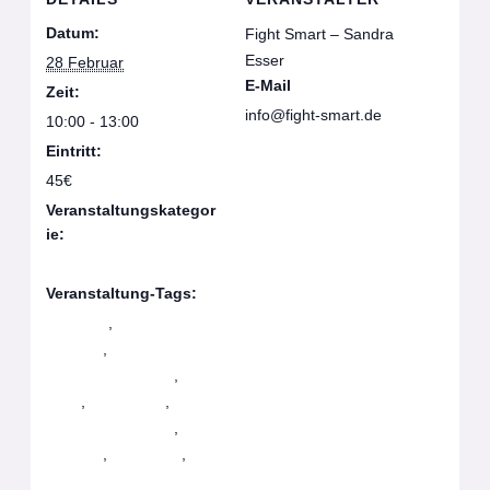
Datum:
Fight Smart – Sandra
Esser
28 Februar
E-Mail
Zeit:
info@fight-smart.de
10:00 - 13:00
Veranstalter-Website
Eintritt:
anzeigen
45€
Veranstaltungskategor
ie:
Projekte
Veranstaltung-Tags:
Anfänger
,
Basic
Seminar
,
Frauen;
Selbstverteidigung
,
IKMF
,
Krav Maga
,
Selbstverteidigung
,
Seminar
,
Stay Away
,
Women only