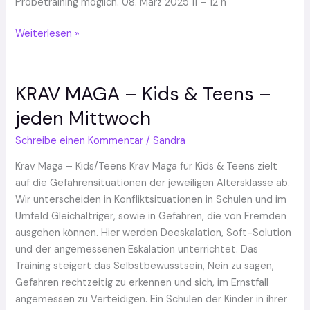
Probetraining möglich. 08. März 2025 11 – 12 h
Weiterlesen »
KRAV MAGA – Kids & Teens –
KRAV
MAGA
jeden Mittwoch
–
Kids
Schreibe einen Kommentar
/
Sandra
&
Krav Maga – Kids/Teens Krav Maga für Kids & Teens zielt
Teens
auf die Gefahrensituationen der jeweiligen Altersklasse ab.
–
Wir unterscheiden in Konfliktsituationen in Schulen und im
jeden
Umfeld Gleichaltriger, sowie in Gefahren, die von Fremden
Mittwoch
ausgehen können. Hier werden Deeskalation, Soft-Solution
und der angemessenen Eskalation unterrichtet. Das
Training steigert das Selbstbewusstsein, Nein zu sagen,
Gefahren rechtzeitig zu erkennen und sich, im Ernstfall
angemessen zu Verteidigen. Ein Schulen der Kinder in ihrer