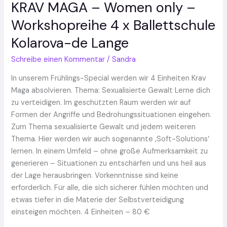
KRAV MAGA – Women only –
KRAV
MAGA
Workshopreihe 4 x Ballettschule
–
Kolarova-de Lange
Women
only
Schreibe einen Kommentar
/
Sandra
–
Workshopreihe
In unserem Frühlings-Special werden wir 4 Einheiten Krav
4
Maga absolvieren. Thema: Sexualisierte Gewalt Lerne dich
x
zu verteidigen. Im geschützten Raum werden wir auf
Ballettschule
Formen der Angriffe und Bedrohungssituationen eingehen.
Kolarova-
Zum Thema sexualisierte Gewalt und jedem weiteren
de
Thema. Hier werden wir auch sogenannte ‚Soft-Solutions‘
Lange
lernen. In einem Umfeld – ohne große Aufmerksamkeit zu
generieren – Situationen zu entschärfen und uns heil aus
der Lage herausbringen. Vorkenntnisse sind keine
erforderlich. Für alle, die sich sicherer fühlen möchten und
etwas tiefer in die Materie der Selbstverteidigung
einsteigen möchten. 4 Einheiten – 80 €