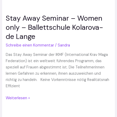
Stay Away Seminar – Women
Stay
Away
only – Ballettschule Kolarova-
Seminar
de Lange
–
Women
Schreibe einen Kommentar
/
Sandra
only
–
Das Stay Away Seminar der IKMF (International Krav Maga
Ballettschule
Federation) ist ein weltweit führendes Programm, das
Kolarova-
speziell auf Frauen abgestimmt ist. Die Teilnehmerinnen
de
lernen Gefahren zu erkennen, ihnen auszuweichen und
Lange
richtig zu handeln. Keine Vorkenntnisse nötig Realitätsnah
Effizient
Weiterlesen »