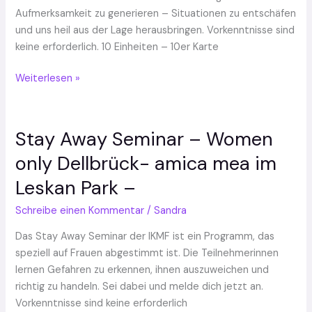
amica
Aufmerksamkeit zu generieren – Situationen zu entschäfen
mea
und uns heil aus der Lage herausbringen. Vorkenntnisse sind
keine erforderlich. 10 Einheiten – 10er Karte
Weiterlesen »
Stay Away Seminar – Women
Stay
Away
only Dellbrück- amica mea im
Seminar
Leskan Park –
–
Women
Schreibe einen Kommentar
/
Sandra
only
Dellbrück-
Das Stay Away Seminar der IKMF ist ein Programm, das
amica
speziell auf Frauen abgestimmt ist. Die Teilnehmerinnen
mea
lernen Gefahren zu erkennen, ihnen auszuweichen und
im
richtig zu handeln. Sei dabei und melde dich jetzt an.
Leskan
Vorkenntnisse sind keine erforderlich