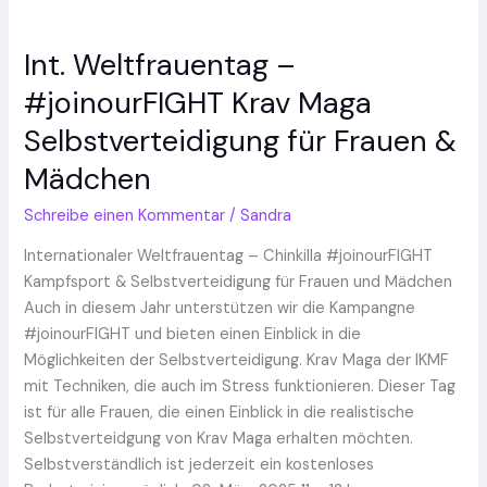
Int. Weltfrauentag –
Int.
Weltfrauentag
#joinourFIGHT Krav Maga
–
Selbstverteidigung für Frauen &
#joinourFIGHT
Krav
Mädchen
Maga
Selbstverteidigung
Schreibe einen Kommentar
/
Sandra
für
Internationaler Weltfrauentag – Chinkilla #joinourFIGHT
Frauen
Kampfsport & Selbstverteidigung für Frauen und Mädchen
&
Auch in diesem Jahr unterstützen wir die Kampangne
Mädchen
#joinourFIGHT und bieten einen Einblick in die
Möglichkeiten der Selbstverteidigung. Krav Maga der IKMF
mit Techniken, die auch im Stress funktionieren. Dieser Tag
ist für alle Frauen, die einen Einblick in die realistische
Selbstverteidgung von Krav Maga erhalten möchten.
Selbstverständlich ist jederzeit ein kostenloses