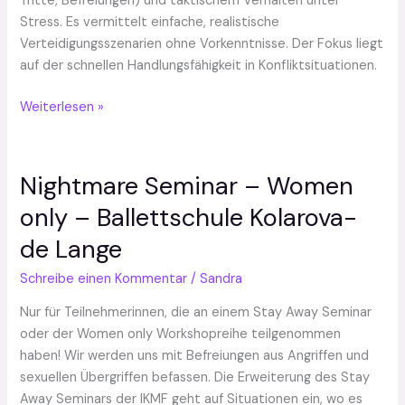
Tritte, Befreiungen) und taktischem Verhalten unter
de
Stress. Es vermittelt einfache, realistische
Lange
Verteidigungsszenarien ohne Vorkenntnisse. Der Fokus liegt
auf der schnellen Handlungsfähigkeit in Konfliktsituationen.
Weiterlesen »
Nightmare Seminar – Women
Nightmare
Seminar
only – Ballettschule Kolarova-
–
de Lange
Women
only
Schreibe einen Kommentar
/
Sandra
–
Ballettschule
Nur für Teilnehmerinnen, die an einem Stay Away Seminar
Kolarova-
oder der Women only Workshopreihe teilgenommen
de
haben! Wir werden uns mit Befreiungen aus Angriffen und
Lange
sexuellen Übergriffen befassen. Die Erweiterung des Stay
Away Seminars der IKMF geht auf Situationen ein, wo es