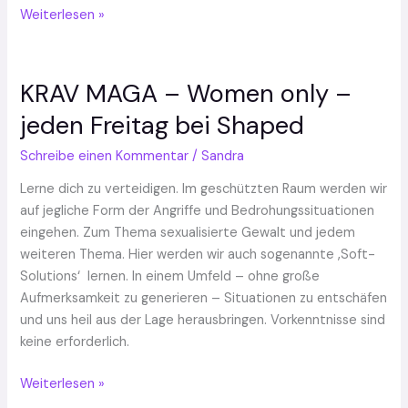
Weiterlesen »
KRAV MAGA – Women only –
KRAV
MAGA
jeden Freitag bei Shaped
–
Women
Schreibe einen Kommentar
/
Sandra
only
Lerne dich zu verteidigen. Im geschützten Raum werden wir
–
auf jegliche Form der Angriffe und Bedrohungssituationen
jeden
eingehen. Zum Thema sexualisierte Gewalt und jedem
Freitag
weiteren Thema. Hier werden wir auch sogenannte ‚Soft-
bei
Solutions‘ lernen. In einem Umfeld – ohne große
Shaped
Aufmerksamkeit zu generieren – Situationen zu entschäfen
und uns heil aus der Lage herausbringen. Vorkenntnisse sind
keine erforderlich.
Weiterlesen »