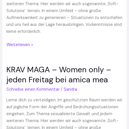
weiteren Thema. Hier werden wir auch sogenannte ‚Soft-
bei
Solutions‘ lernen. In einem Umfeld – ohne große
Shaped
Aufmerksamkeit zu generieren – Situationen zu entschäfen
und uns heil aus der Lage herausbringen. Vorkenntnisse sind
keine erforderlich.
Weiterlesen »
KRAV MAGA – Women only –
KRAV
MAGA
jeden Freitag bei amica mea
–
Women
Schreibe einen Kommentar
/
Sandra
only
Lerne dich zu verteidigen. Im geschützten Raum werden wir
–
auf jegliche Form der Angriffe und Bedrohungssituationen
jeden
eingehen. Zum Thema sexualisierte Gewalt und jedem
Freitag
weiteren Thema. Hier werden wir auch sogenannte ‚Soft-
bei
Solutions‘ lernen. In einem Umfeld – ohne große