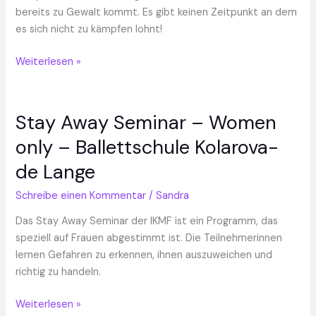
bereits zu Gewalt kommt. Es gibt keinen Zeitpunkt an dem
es sich nicht zu kämpfen lohnt!
Weiterlesen »
Stay Away Seminar – Women
Stay
Away
only – Ballettschule Kolarova-
Seminar
de Lange
–
Women
Schreibe einen Kommentar
/
Sandra
only
–
Das Stay Away Seminar der IKMF ist ein Programm, das
Ballettschule
speziell auf Frauen abgestimmt ist. Die Teilnehmerinnen
Kolarova-
lernen Gefahren zu erkennen, ihnen auszuweichen und
de
richtig zu handeln.
Lange
Weiterlesen »