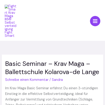
Zum
Inhalt
springen
Basic Seminar – Krav Maga –
Basic
Seminar
Ballettschule Kolarova-de Lange
–
Krav
Schreibe einen Kommentar
/
Sandra
Maga
Im Krav Maga Basic Seminar erfährst Du einen 3-stündigen
–
Einstieg in die effektive Selbstverteidigung, ideal für
Ballettschule
Anfänger zur Vermittlung von Grundtechniken (Schläge,
Kolarova-