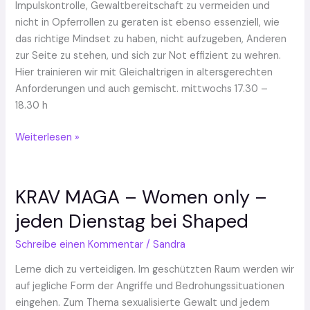
Impulskontrolle, Gewaltbereitschaft zu vermeiden und
nicht in Opferrollen zu geraten ist ebenso essenziell, wie
das richtige Mindset zu haben, nicht aufzugeben, Anderen
zur Seite zu stehen, und sich zur Not effizient zu wehren.
Hier trainieren wir mit Gleichaltrigen in altersgerechten
Anforderungen und auch gemischt. mittwochs 17.30 –
18.30 h
Weiterlesen »
KRAV MAGA – Women only –
KRAV
MAGA
jeden Dienstag bei Shaped
–
Women
Schreibe einen Kommentar
/
Sandra
only
Lerne dich zu verteidigen. Im geschützten Raum werden wir
–
auf jegliche Form der Angriffe und Bedrohungssituationen
jeden
eingehen. Zum Thema sexualisierte Gewalt und jedem
Dienstag